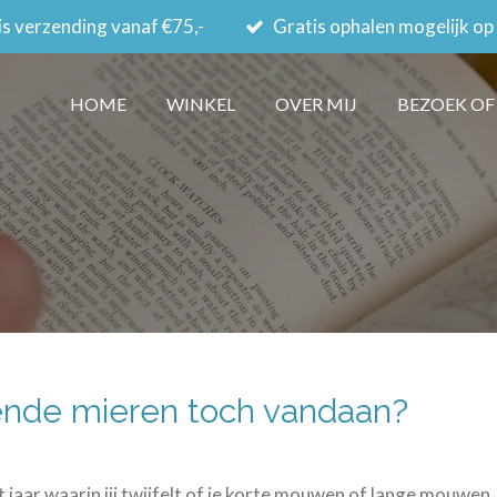
s verzending vanaf €75,-
Gratis ophalen mogelijk op
HOME
WINKEL
OVER MIJ
BEZOEK OF
ende mieren toch vandaan?
et jaar waarin jij twijfelt of je korte mouwen of lange mouwen