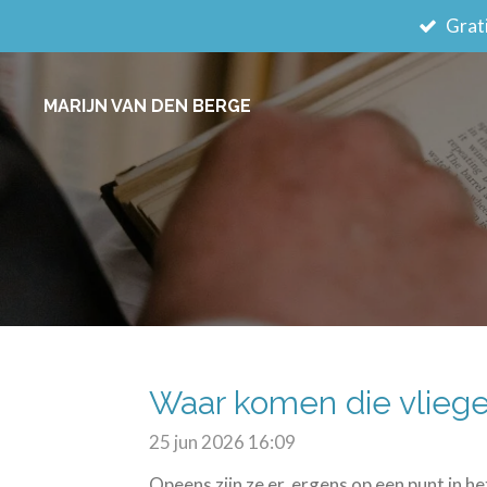
Grati
Ga
direct
naar
MARIJN VAN DEN BERGE
de
hoofdinhoud
Waar komen die vlieg
25 jun 2026
16:09
Opeens zijn ze er, ergens op een punt in h