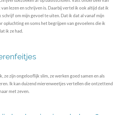
 schrijversbezoeken af op basisscholen. Vast onderdeel van
 van lezen en schrijven is. Daarbij vertel ik ook altijd dat ik
k schrijf om mijn gevoel te uiten. Dat ik dat al vanaf mijn
r opluchting en soms het begrijpen van gevoelens die ik
at ik ze had.
renfeitjes
k, ze zijn ongelooflijk slim, ze werken goed samen en als
eren. Ik kan duizend mierenweetjes vertellen die ontzettend
 maar met zeven.