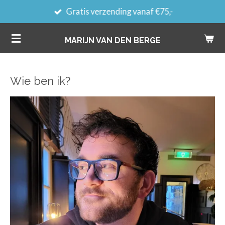
Gratis verzending vanaf €75,-
Ga
direct
MARIJN VAN DEN BERGE
naar
de
hoofdinhoud
Wie ben ik?