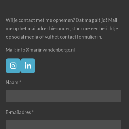
Wil je contact met me opnemen? Dat mag altijd! Mail
me op het mailadres hieronder, stuur me een berichtje
op social media of vul het contactformulier in.
Mail: info@marijnvandenberge.nl
I
L
n
i
s
n
Naam *
t
k
a
e
g
d
r
I
E-mailadres *
a
n
m