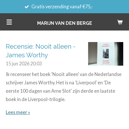
Gratis verzending vanaf €75,-
Gra
Ga
direct
MARIJN VAN DEN BERGE
naar
de
hoofdinhoud
Recensie: Nooit alleen -
James Worthy
15 jun 2026
20:03
Ik recenseer het boek ‘Nooit alleen’ van de Nederlandse
schrijver James Worthy. Het is na ‘Liverpool’ en ‘De
eerste 100 dagen van Arne Slot’ zijn derde en laatste
boek in de Liverpool-trilogie.
Lees meer »