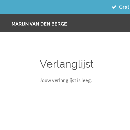
Grati
Ga
direct
MARIJN VAN DEN BERGE
naar
de
hoofdinhoud
Verlanglijst
Jouw verlanglijst is leeg.