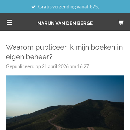
Gratis verzending vanaf €75,-
Ga
direct
MARIJN VAN DEN BERGE
naar
de
hoofdinhoud
Waarom publiceer ik mijn boeken in
eigen beheer?
Gepubliceerd op 21 april 2026 om 16:27