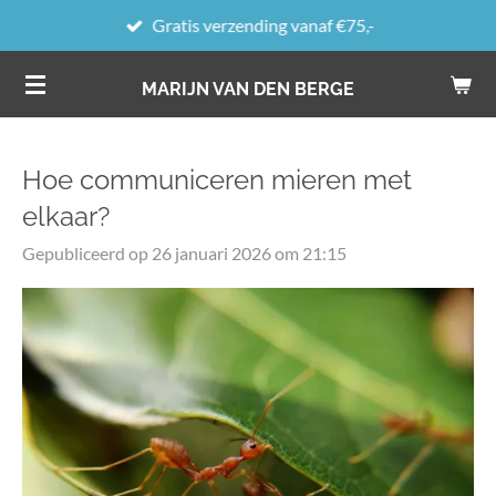
Gratis verzending vanaf €75,-
Ga
direct
MARIJN VAN DEN BERGE
naar
de
hoofdinhoud
Hoe communiceren mieren met
elkaar?
Gepubliceerd op 26 januari 2026 om 21:15