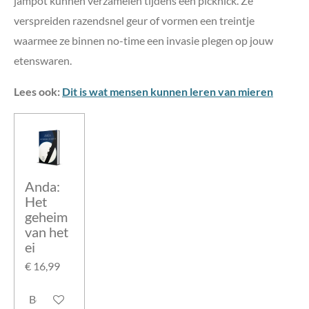
jampot kunnen verzamelen tijdens een picknick. Ze
verspreiden razendsnel geur of vormen een treintje
waarmee ze binnen no-time een invasie plegen op jouw
etenswaren.
Lees ook:
Dit is wat mensen kunnen leren van mieren
Anda:
Het
geheim
van het
ei
€ 16,99
Bekijk details