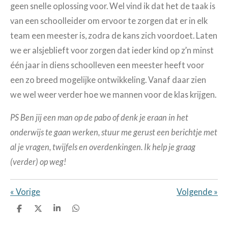
geen snelle oplossing voor. Wel vind ik dat het de taak is
van een schoolleider om ervoor te zorgen dat er in elk
team een meester is, zodra de kans zich voordoet. Laten
we er alsjeblieft voor zorgen dat ieder kind op z’n minst
één jaar in diens schoolleven een meester heeft voor
een zo breed mogelijke ontwikkeling. Vanaf daar zien
we wel weer verder hoe we mannen voor de klas krijgen.
PS Ben jij een man op de pabo of denk je eraan in het
onderwijs te gaan werken, stuur me gerust een berichtje met
al je vragen, twijfels en overdenkingen. Ik help je graag
(verder) op weg!
«
Vorige
Volgende
»
D
D
S
D
e
e
h
e