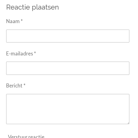
l
e
a
l
Reactie plaatsen
e
l
r
e
n
e
n
Naam *
E-mailadres *
Bericht *
Verstuur reactie