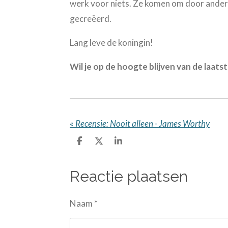
werk voor niets. Ze komen om door ander
gecreëerd.
Lang leve de koningin!
Wil je op de hoogte blijven van de laats
«
Recensie: Nooit alleen - James Worthy
D
D
S
e
e
h
l
e
a
e
l
r
Reactie plaatsen
n
e
Naam *