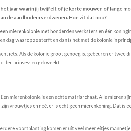
 het jaar waarin jij twijfelt of je korte mouwen of lange 
r van de aardbodem verdwenen. Hoe zit dat nou?
een mierenkolonie met honderden werksters en één koningin. D
n dag waarop ze sterft en dan is het met de kolonie in princ
t iets. Als de kolonie groot genoeg is, gebeuren er twee di
worden prinsessen gekweekt.
Een mierenkolonie is een echte matriarchaat. Alle mieren zi
ijn vrouwtjes en néé, er is echt geen mierenkoning. Dat is ee
erdere voortplanting komen er uit veel meer eitjes mannetjes