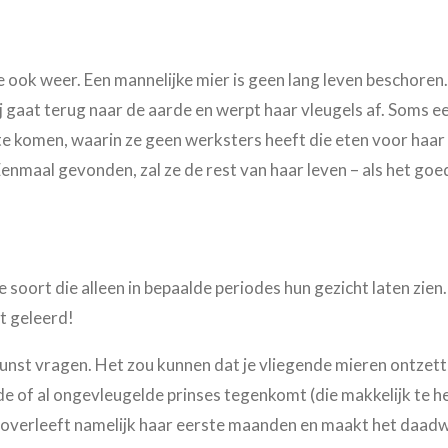
ze ook weer. Een mannelijke mier is geen lang leven beschoren
j gaat terug naar de aarde en werpt haar vleugels af. Soms e
e komen, waarin ze geen werksters heeft die eten voor haar 
Eenmaal gevonden, zal ze de rest van haar leven – als het goed
e soort die alleen in bepaalde periodes hun gezicht laten zie
t geleerd!
 gunst vragen. Het zou kunnen dat je vliegende mieren ontzett
elde of al ongevleugelde prinses tegenkomt (die makkelijk te h
erleeft namelijk haar eerste maanden en maakt het daadwerke