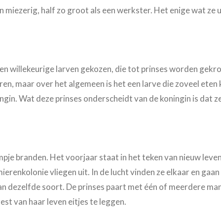
 miezerig, half zo groot als een werkster. Het enige wat ze 
orden willekeurige larven gekozen, die tot prinses worden ge
toren, maar over het algemeen is het een larve die zoveel eten 
ngin. Wat deze prinses onderscheidt van de koningin is dat ze
pje branden. Het voorjaar staat in het teken van nieuw leven,
erenkolonie vliegen uit. In de lucht vinden ze elkaar en gaan 
n dezelfde soort. De prinses paart met één of meerdere man
st van haar leven eitjes te leggen.