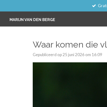
Grati
Ga
direct
MARIJN VAN DEN BERGE
naar
de
hoofdinhoud
Waar komen die v
Gepubliceerd op 25 juni 2026 om 16:09