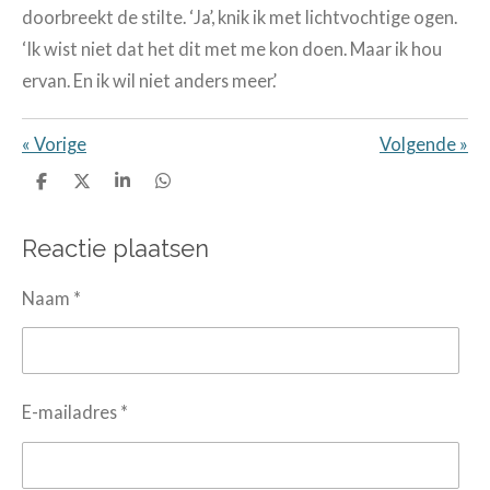
doorbreekt de stilte. ‘Ja’, knik ik met lichtvochtige ogen.
‘Ik wist niet dat het dit met me kon doen. Maar ik hou
ervan. En ik wil niet anders meer.’
«
Vorige
Volgende
»
D
D
S
D
e
e
h
e
l
e
a
l
Reactie plaatsen
e
l
r
e
n
e
n
Naam *
E-mailadres *