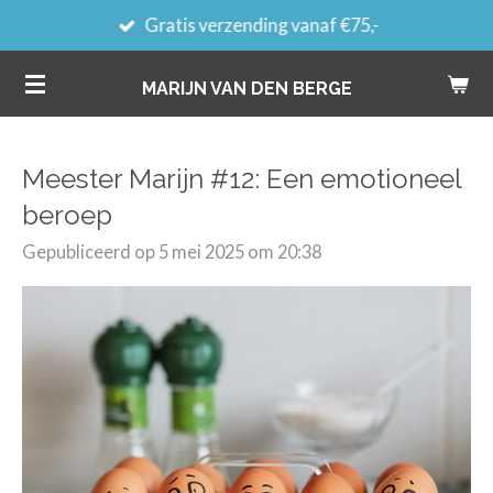
Gratis verzending vanaf €75,-
Ga
direct
MARIJN VAN DEN BERGE
naar
de
hoofdinhoud
Meester Marijn #12: Een emotioneel
beroep
Gepubliceerd op 5 mei 2025 om 20:38