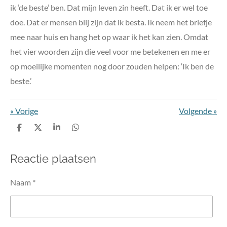
ik ‘de beste’ ben. Dat mijn leven zin heeft. Dat ik er wel toe
doe. Dat er mensen blij zijn dat ik besta. Ik neem het briefje
mee naar huis en hang het op waar ik het kan zien. Omdat
het vier woorden zijn die veel voor me betekenen en me er
op moeilijke momenten nog door zouden helpen: ‘Ik ben de
beste.’
«
Vorige
Volgende
»
D
D
S
D
e
e
h
e
l
e
a
l
Reactie plaatsen
e
l
r
e
n
e
n
Naam *