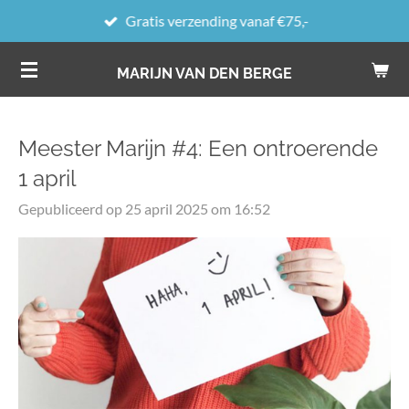
Gratis verzending vanaf €75,-
Ga
direct
MARIJN VAN DEN BERGE
naar
de
hoofdinhoud
Meester Marijn #4: Een ontroerende
1 april
Gepubliceerd op 25 april 2025 om 16:52