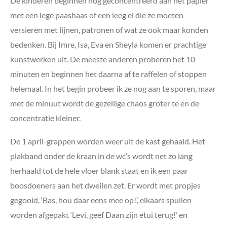
De kinderen beginnen nog geconcentreerd aan het papier
met een lege paashaas of een leeg ei die ze moeten
versieren met lijnen, patronen of wat ze ook maar konden
bedenken. Bij Imre, Isa, Eva en Sheyla komen er prachtige
kunstwerken uit. De meeste anderen proberen het 10
minuten en beginnen het daarna af te raffelen of stoppen
helemaal. In het begin probeer ik ze nog aan te sporen, maar
met de minuut wordt de gezellige chaos groter te en de
concentratie kleiner.
De 1 april-grappen worden weer uit de kast gehaald. Het
plakband onder de kraan in de wc’s wordt net zo lang
herhaald tot de hele vloer blank staat en ik een paar
boosdoeners aan het dweilen zet. Er wordt met propjes
gegooid, ‘Bas, hou daar eens mee op!’, elkaars spullen
worden afgepakt ‘Levi, geef Daan zijn etui terug!’ en